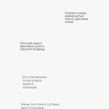
Ровная осанка,
развернутые
плечи, красивая
спина
Плоский живот,
красивые руки и
упругие ягодицы
Восстановление
после родов,
травм и
операций
Жизнь без боли в суставах,
шее и пояснице